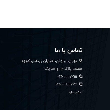
تماس با ما
تهران، نیاوران، خیابان زینعلی، کوچه
هفتم، پلاک 10، واحد یک
021-22277111
021-22801776
آیتم منو